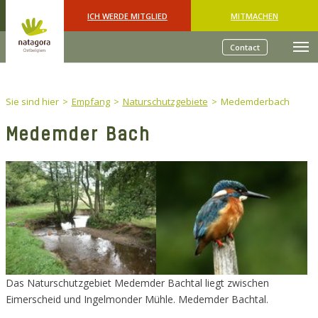
Skip to main content
ICH WERDE MITGLIED
MITMACHEN
Contact
You are here:
Sie sind hier
Empfang
Naturschutzgebiete
Medemderbach
Medemder Bach
Das Naturschutzgebiet Medemder Bachtal liegt zwischen
Eimerscheid und Ingelmonder Mühle. Medemder Bachtal.