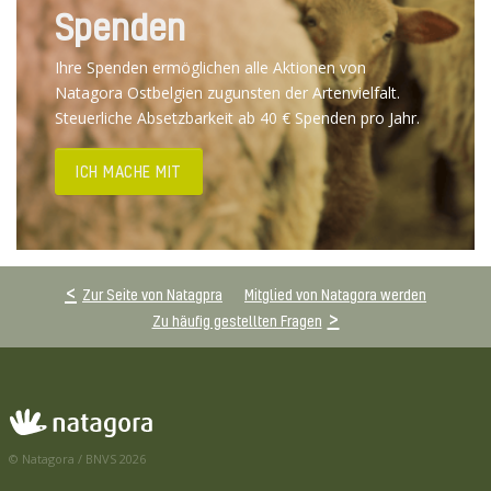
Spenden
Ihre Spenden ermöglichen alle Aktionen von
Natagora Ostbelgien zugunsten der Artenvielfalt.
Steuerliche Absetzbarkeit ab 40 € Spenden pro Jahr.
ICH MACHE MIT
Zur Seite von Natagpra
Mitglied von Natagora werden
Zu häufig gestellten Fragen
© Natagora / BNVS 2026