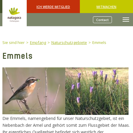
Skip to main content
ICH WERDE MITGLIED
MITMACHEN
Contact
You are here:
Sie sind hier
Empfang
Naturschutzgebiete
Emmels
Emmels
Die Emmels, namengebend für unser Naturschutzgebiet, ist ein
Nebenbach der Amel und gehört somit zum Flussgebiet der Maas.
Ihr eigentliches Quellgebiet befindet sich westlich der